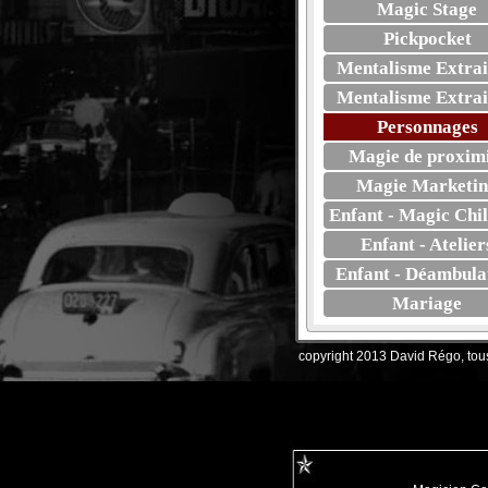
Magic Stage
Pickpocket
Mentalisme Extrai
Mentalisme Extrai
Personnages
Magie de proxim
Magie Marketi
Enfant - Magic Chi
Enfant - Atelier
Enfant - Déambula
Mariage
copyright 2013 David Régo, tous 