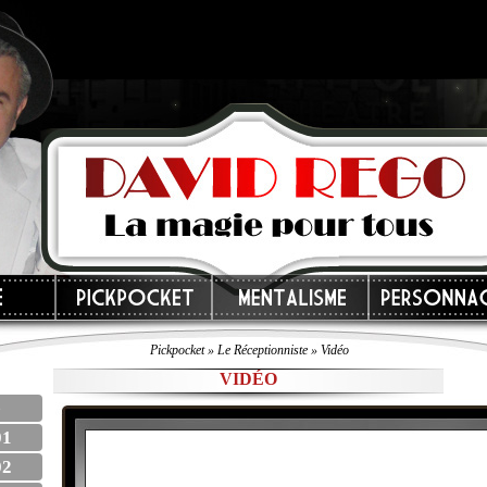
Pickpocket »
Le Réceptionniste
» Vidéo
VIDÉO
e
01
02