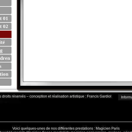
t 01
t 02
ité
ng
ldren
s
tion
droits réservés – conception et réalisation artistique :
Francis Gardiol
Inform
Voici quelques-unes de nos différentes prestations :
Magicien Paris