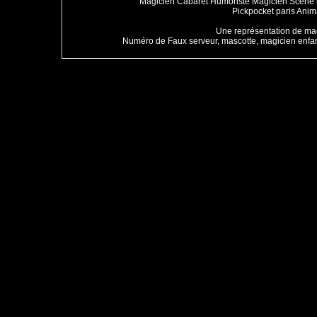
Magicien Cabaret
Humoriste
Magicien Scene
Pickpocket paris
Anima
Une représentation de
mag
Numéro de Faux serveur
,
mascotte
,
magicien enfa