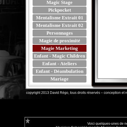
Magic Stage
Pickpocket
Mentalisme Extrait 01
Mentalisme Extrait 02
Personnages
Magie de proximité
Magie Marketing
Enfant - Magic Children
Enfant - Ateliers
Enfant - Déambulation
Mariage
copyright 2013 David Régo, tous droits réservés – conception et ré
Voici quelques-unes de no